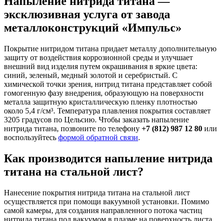
Напыление нитрида титана —
эксклюзивная услуга от завода
металлоконструкций «Импульс»
Покрытие нитридом титана придает металлу дополнительную
защиту от воздействия коррозионной среды и улучшает
внешний вид изделия путем окрашивания в яркие цвета:
синий, зеленый, медный золотой и серебристый. С
химической точки зрения, нитрид титана представляет собой
гомогенную фазу внедрения, образующую на поверхности
металла защитную кристаллическую пленку плотностью
около 5,4 г/см³. Температура плавления покрытия составляет
3205 градусов по Цельсию. Чтобы заказать напыление
нитрида титана, позвоните по телефону
+7 (812) 987 12 80
или
воспользуйтесь
формой обратной связи
.
Как производится напыление нитрида
титана на стальной лист?
Нанесение покрытия нитрида титана на стальной лист
осуществляется при помощи вакуумной установки. Помимо
самой камеры, для создания направленного потока частиц
нитрида титана под вакуумом в плазме на поверхность листа